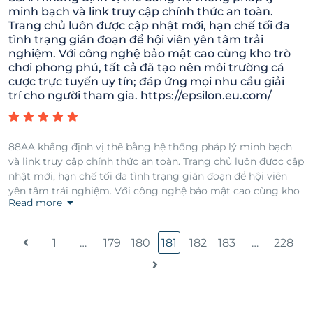
minh bạch và link truy cập chính thức an toàn.
Trang chủ luôn được cập nhật mới, hạn chế tối đa
tình trạng gián đoạn để hội viên yên tâm trải
nghiệm. Với công nghệ bảo mật cao cùng kho trò
chơi phong phú, tất cả đã tạo nên môi trường cá
cược trực tuyến uy tín; đáp ứng mọi nhu cầu giải
trí cho người tham gia. https://epsilon.eu.com/
88AA khẳng định vị thế bằng hệ thống pháp lý minh bạch
và link truy cập chính thức an toàn. Trang chủ luôn được cập
nhật mới, hạn chế tối đa tình trạng gián đoạn để hội viên
yên tâm trải nghiệm. Với công nghệ bảo mật cao cùng kho
Read more
trò chơi phong phú, tất cả đã tạo nên môi trường cá cược
trực tuyến uy tín; đáp ứng mọi nhu cầu giải trí cho người
tham gia. https://epsilon.eu.com/
1
…
179
180
181
182
183
…
228