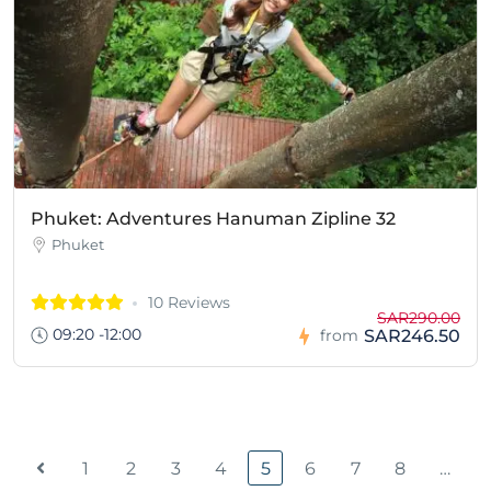
Phuket: Adventures Hanuman Zipline 32
Phuket
10 Reviews
SAR290.00
09:20 -12:00
SAR246.50
from
1
2
3
4
5
6
7
8
…