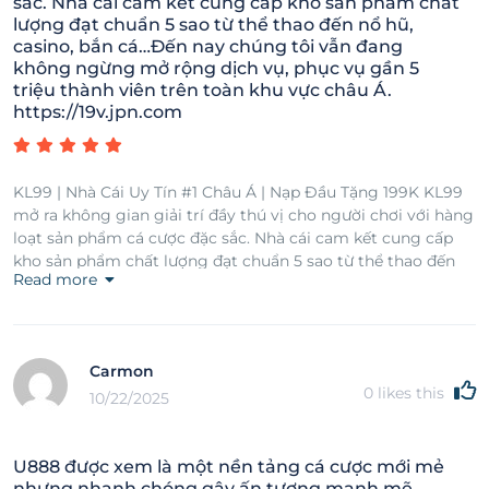
sắc. Nhà cái cam kết cung cấp kho sản phẩm chất
lượng đạt chuẩn 5 sao từ thể thao đến nổ hũ,
casino, bắn cá…Đến nay chúng tôi vẫn đang
không ngừng mở rộng dịch vụ, phục vụ gần 5
triệu thành viên trên toàn khu vực châu Á.
https://19v.jpn.com
KL99 | Nhà Cái Uy Tín #1 Châu Á | Nạp Đầu Tặng 199K KL99
mở ra không gian giải trí đầy thú vị cho người chơi với hàng
loạt sản phẩm cá cược đặc sắc. Nhà cái cam kết cung cấp
kho sản phẩm chất lượng đạt chuẩn 5 sao từ thể thao đến
Read more
nổ hũ, casino, bắn cá…Đến nay chúng tôi vẫn đang không
ngừng mở rộng dịch vụ, phục vụ gần 5 triệu thành viên trên
toàn khu vực châu Á. https://19v.jpn.com
Carmon
0
likes this
10/22/2025
U888 được xem là một nền tảng cá cược mới mẻ
nhưng nhanh chóng gây ấn tượng mạnh mẽ