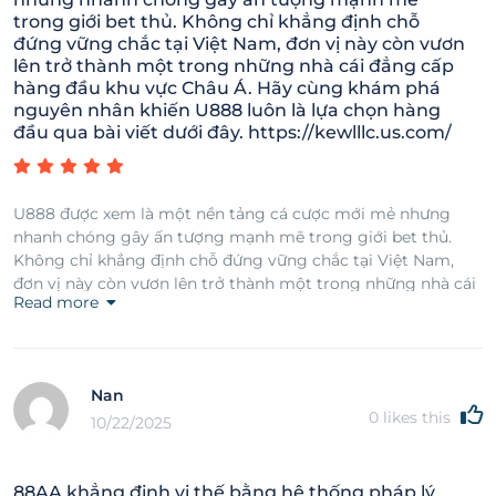
trong giới bet thủ. Không chỉ khẳng định chỗ
đứng vững chắc tại Việt Nam, đơn vị này còn vươn
lên trở thành một trong những nhà cái đẳng cấp
hàng đầu khu vực Châu Á. Hãy cùng khám phá
nguyên nhân khiến U888 luôn là lựa chọn hàng
đầu qua bài viết dưới đây. https://kewlllc.us.com/
U888 được xem là một nền tảng cá cược mới mẻ nhưng
nhanh chóng gây ấn tượng mạnh mẽ trong giới bet thủ.
Không chỉ khẳng định chỗ đứng vững chắc tại Việt Nam,
đơn vị này còn vươn lên trở thành một trong những nhà cái
Read more
đẳng cấp hàng đầu khu vực Châu Á. Hãy cùng khám phá
nguyên nhân khiến U888 luôn là lựa chọn hàng đầu qua bài
viết dưới đây. https://kewlllc.us.com/
Nan
0
likes this
10/22/2025
88AA khẳng định vị thế bằng hệ thống pháp lý