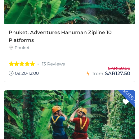
Phuket: Adventures Hanuman Zipline 10
Platforms
Phuket
13 Reviews
SAR150.00
09:20-12:00
SAR127.50
from
- SAR33.0