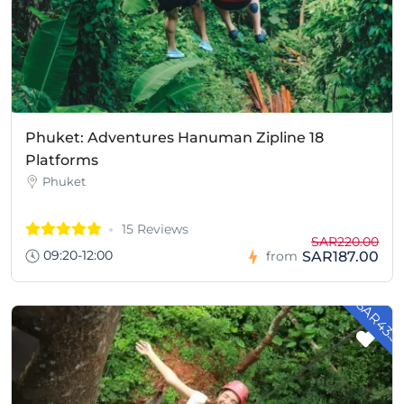
Phuket: Adventures Hanuman Zipline 18
Platforms
Phuket
15 Reviews
SAR220.00
09:20-12:00
SAR187.00
from
- SAR43.5