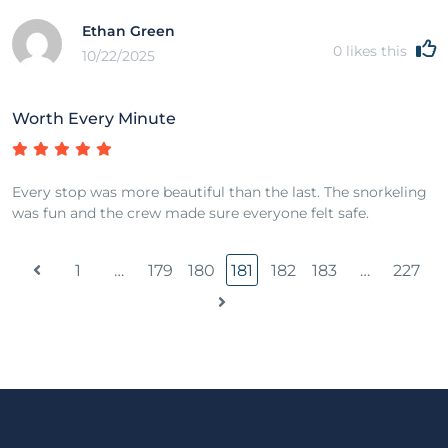
Ethan Green
0
likes this
10/22/2025
Worth Every Minute
Every stop was more beautiful than the last. The snorkeling
was fun and the crew made sure everyone felt safe.
1
…
179
180
181
182
183
…
227