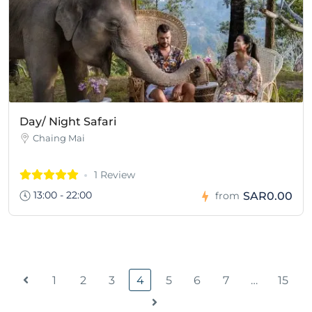
Day/ Night Safari
Chaing Mai
1 Review
13:00 - 22:00
SAR0.00
from
1
2
3
4
5
6
7
…
15