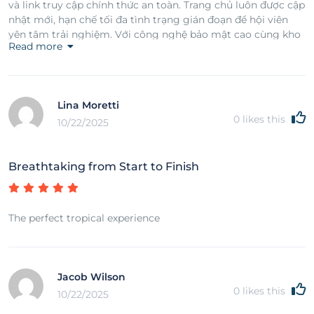
và link truy cập chính thức an toàn. Trang chủ luôn được cập
nhật mới, hạn chế tối đa tình trạng gián đoạn để hội viên
yên tâm trải nghiệm. Với công nghệ bảo mật cao cùng kho
Read more
trò chơi phong phú, tất cả đã tạo nên môi trường cá cược
trực tuyến uy tín; đáp ứng mọi nhu cầu giải trí cho người
tham gia. https://epsilon.eu.com/
Lina Moretti
0
likes this
10/22/2025
Breathtaking from Start to Finish
The perfect tropical experience
Jacob Wilson
0
likes this
10/22/2025