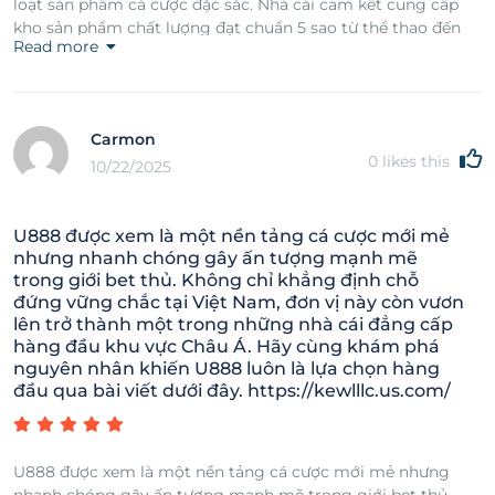
loạt sản phẩm cá cược đặc sắc. Nhà cái cam kết cung cấp
kho sản phẩm chất lượng đạt chuẩn 5 sao từ thể thao đến
Read more
nổ hũ, casino, bắn cá…Đến nay chúng tôi vẫn đang không
ngừng mở rộng dịch vụ, phục vụ gần 5 triệu thành viên trên
toàn khu vực châu Á. https://19v.jpn.com
Carmon
0
likes this
10/22/2025
U888 được xem là một nền tảng cá cược mới mẻ
nhưng nhanh chóng gây ấn tượng mạnh mẽ
trong giới bet thủ. Không chỉ khẳng định chỗ
đứng vững chắc tại Việt Nam, đơn vị này còn vươn
lên trở thành một trong những nhà cái đẳng cấp
hàng đầu khu vực Châu Á. Hãy cùng khám phá
nguyên nhân khiến U888 luôn là lựa chọn hàng
đầu qua bài viết dưới đây. https://kewlllc.us.com/
U888 được xem là một nền tảng cá cược mới mẻ nhưng
nhanh chóng gây ấn tượng mạnh mẽ trong giới bet thủ.