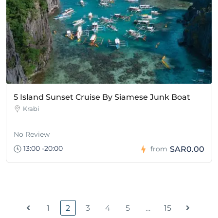
5 Island Sunset Cruise By Siamese Junk Boat
Krabi
No Review
13:00 -20:00
SAR0.00
from
1
2
3
4
5
…
15